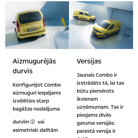
Aizmugurējās
Versijas
durvis
Jaunais Combo ir
izstrādāts tā, lai tas
Konfigurējot Combo
būtu piemērots
aizmuguri iespējams
ikvienam
izvēlēties starp
uzņēmumam. Tas ir
bagāžas nodalījuma
pieejams divās
durvīm
vai
garuma versijās:
Papildaprīkojums.
asimetriski dalītām
parastā versija ir