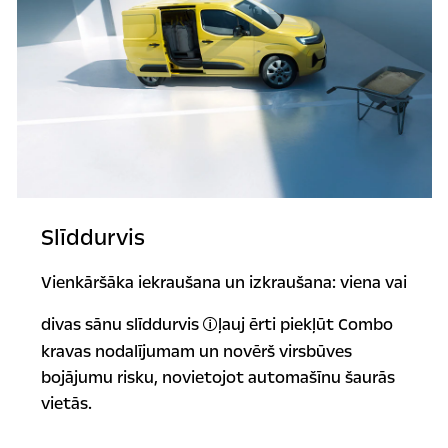
Slīddurvis
Vienkāršāka iekraušana un izkraušana: viena vai
divas sānu slīddurvis
ļauj ērti piekļūt Combo
Papildaprīkojums.
kravas nodalījumam un novērš virsbūves
bojājumu risku, novietojot automašīnu šaurās
vietās.