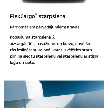
®
FlexCargo
starpsiena
Pārdomātiem pārvadājumiem! Kravas
nodalījuma starpsiena
Papildaprīkojums.
aizsargās Jūs, pasažierus un kravu, novēršot
tās ieslīdēšanu salonā. Varat izvēlēties starp
pilnībā slēgtu starpsienu vai starpsienu ar stikla
logu un sietu.