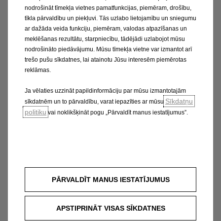
nodrošināt tīmekļa vietnes pamatfunkcijas, piemēram, drošību,
tīkla pārvaldību un piekļuvi. Tās uzlabo lietojamību un sniegumu
ar dažāda veida funkciju, piemēram, valodas atpazīšanas un
meklēšanas rezultātu, starpniecību, tādējādi uzlabojot mūsu
nodrošināto piedāvājumu. Mūsu tīmekļa vietne var izmantot arī
trešo pušu sīkdatnes, lai atainotu Jūsu interesēm piemērotas
reklāmas.
Ja vēlaties uzzināt papildinformāciju par mūsu izmantotajām
Sīkdatņu
sīkdatnēm un to pārvaldību, varat iepazīties ar mūsu
politiku
vai noklikšķināt pogu „Pārvaldīt manus iestatījumus”.
PĀRVALDĪT MANUS IESTATĪJUMUS
APSTIPRINĀT VISAS SĪKDATNES