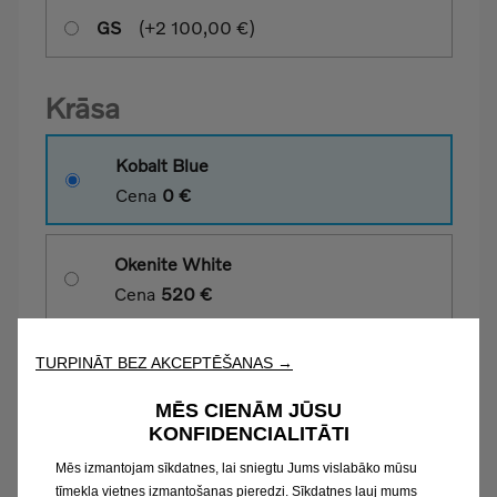
TURPINĀT BEZ AKCEPTĒŠANAS →
MĒS CIENĀM JŪSU
KONFIDENCIALITĀTI
Mēs izmantojam sīkdatnes, lai sniegtu Jums vislabāko mūsu
tīmekļa vietnes izmantošanas pieredzi. Sīkdatnes ļauj mums