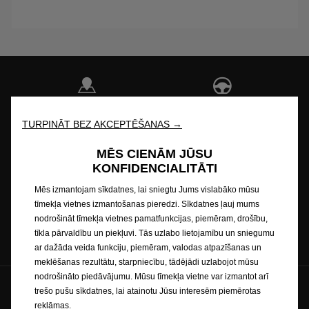
Meklēt dīleri
Testa brauciens
TURPINĀT BEZ AKCEPTĒŠANAS →
MĒS CIENĀM JŪSU
KONFIDENCIALITĀTI
Jautāt piedāvājumu
Cenas
Mēs izmantojam sīkdatnes, lai sniegtu Jums vislabāko mūsu
tīmekļa vietnes izmantošanas pieredzi. Sīkdatnes ļauj mums
nodrošināt tīmekļa vietnes pamatfunkcijas, piemēram, drošību,
Pieteikt servisu
tīkla pārvaldību un piekļuvi. Tās uzlabo lietojamību un sniegumu
ar dažāda veida funkciju, piemēram, valodas atpazīšanas un
meklēšanas rezultātu, starpniecību, tādējādi uzlabojot mūsu
nodrošināto piedāvājumu. Mūsu tīmekļa vietne var izmantot arī
trešo pušu sīkdatnes, lai atainotu Jūsu interesēm piemērotas
reklāmas.