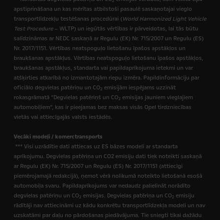
2
apstiprināšana un kas mērītas atbilstoši pasaulē saskaņotajai vieglo
transportlīdzekļu testēšanas procedūrai (
World Harmonized Light Vehicle
Test Procedure
– WLTP) un iegūtās vērtības ir pārveidotas, lai tās būtu
salīdzināmas ar NEDC saskaņā ar Regulu (EK) Nr. 715/2007 un Regulu (ES)
Nr. 2017/1151. Vērtības neatspoguļo lietošanu īpašos apstākļos un
braukšanas apstākļus. Vērtības neatspoguļo lietošanu īpašos apstākļos,
braukšanas apstākļus, standarta vai papildaprīkojuma ietekmi un var
atšķirties atkarībā no izmantotajām riepu izmēra. Papildinformāciju par
oficiālo degvielas patēriņu un CO
emisijām iespējams uzzināt
2
rokasgrāmatā “Degvielas patēriņš un CO
emisijas jauniem vieglajiem
2
automobiļiem”, kas ir pieejamas bez maksas visās Opel tirdzniecības
vietās vai attiecīgajās valsts iestādēs.
Vecāki modeļi / komerctransports
*** Visi uzrādītie dati attiecas uz ES bāzes modeli ar standarta
aprīkojumu. Degvielas patēriņa un CO2 emisiju dati tiek noteikti saskaņā
ar Regulu (EK) Nr. 715/2007 un Regulu (ES) Nr. 2017/1151 (attiecīgi
piemērojamajā redakcijā),
ņemot vērā nolikumā noteikto lietošanā esošā
automobiļa svaru. Papildaprīkojums var nedaudz palielināt norādīto
degvielas patēriņu un CO
emisijas. Degvielas patēriņa un CO
emisiju
2
2
rādītāji nav attiecināmi uz kādu konkrētu transportlīdzekļa modeli un nav
uzskatāmi par daļu no pārdošanas piedāvājuma. Tie sniegti tikai dažādu