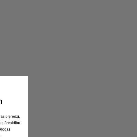
I
as pieredzi.
a pārvaldību
valodas
o