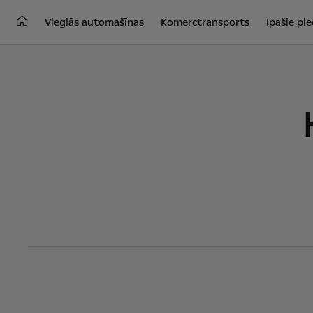
Vieglās automašīnas
Komerctransports
Īpašie pi