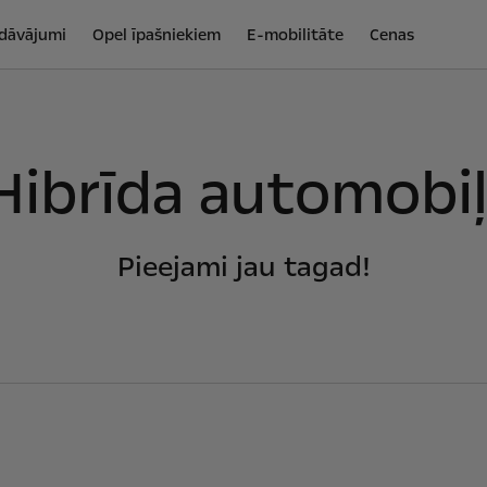
edāvājumi
Opel īpašniekiem
E-mobilitāte
Cenas
Hibrīda automobiļ
Pieejami jau tagad!