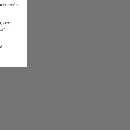
su interesēm
, varat
us”.
S