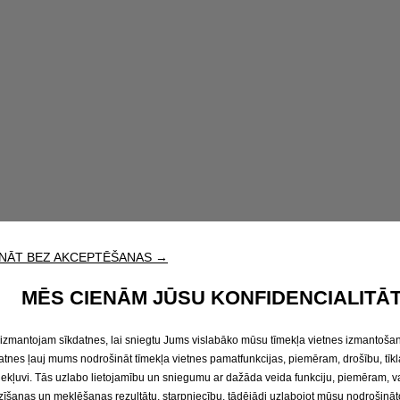
NĀT BEZ AKCEPTĒŠANAS →
MĒS CIENĀM JŪSU KONFIDENCIALITĀT
izmantojam sīkdatnes, lai sniegtu Jums vislabāko mūsu tīmekļa vietnes izmantošan
atnes ļauj mums nodrošināt tīmekļa vietnes pamatfunkcijas, piemēram, drošību, tīkl
iekļuvi. Tās uzlabo lietojamību un sniegumu ar dažāda veida funkciju, piemēram, 
zīšanas un meklēšanas rezultātu, starpniecību, tādējādi uzlabojot mūsu nodrošināt