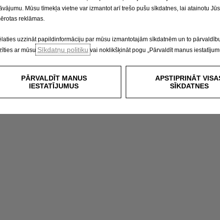
āvājumu. Mūsu tīmekļa vietne var izmantot arī trešo pušu sīkdatnes, lai atainotu Jū
ērotas reklāmas.
ēlaties uzzināt papildinformāciju par mūsu izmantotajām sīkdatnēm un to pārvaldību
Sīkdatņu politiku
zīties ar mūsu
vai noklikšķināt pogu „Pārvaldīt manus iestatījum
PĀRVALDĪT MANUS
APSTIPRINĀT VISA
IESTATĪJUMUS
SĪKDATNES