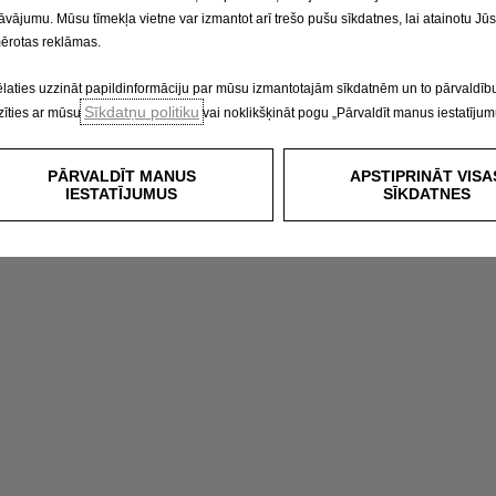
āvājumu. Mūsu tīmekļa vietne var izmantot arī trešo pušu sīkdatnes, lai atainotu Jū
ērotas reklāmas.
ēlaties uzzināt papildinformāciju par mūsu izmantotajām sīkdatnēm un to pārvaldību
Sīkdatņu politiku
zīties ar mūsu
vai noklikšķināt pogu „Pārvaldīt manus iestatījum
PĀRVALDĪT MANUS
APSTIPRINĀT VISA
IESTATĪJUMUS
SĪKDATNES