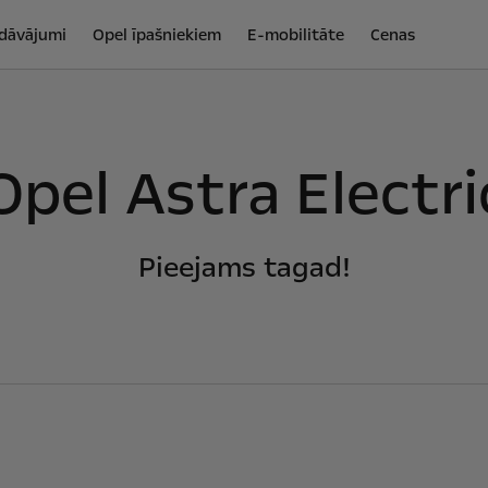
edāvājumi
Opel īpašniekiem
E-mobilitāte
Cenas
Opel Astra Electri
Pieejams tagad!