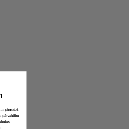
I
as pieredzi.
a pārvaldību
valodas
o