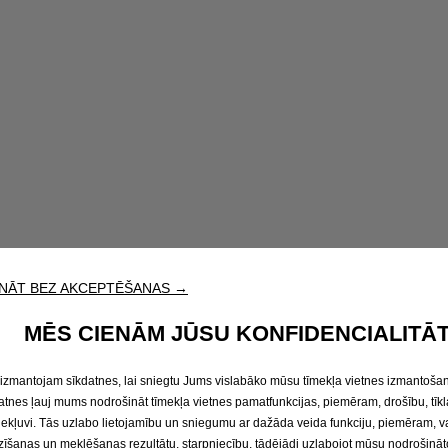
NĀT BEZ AKCEPTĒŠANAS →
MĒS CIENĀM JŪSU KONFIDENCIALITĀT
izmantojam sīkdatnes, lai sniegtu Jums vislabāko mūsu tīmekļa vietnes izmantošan
atnes ļauj mums nodrošināt tīmekļa vietnes pamatfunkcijas, piemēram, drošību, tīkl
iekļuvi. Tās uzlabo lietojamību un sniegumu ar dažāda veida funkciju, piemēram, 
zīšanas un meklēšanas rezultātu, starpniecību, tādējādi uzlabojot mūsu nodrošināt