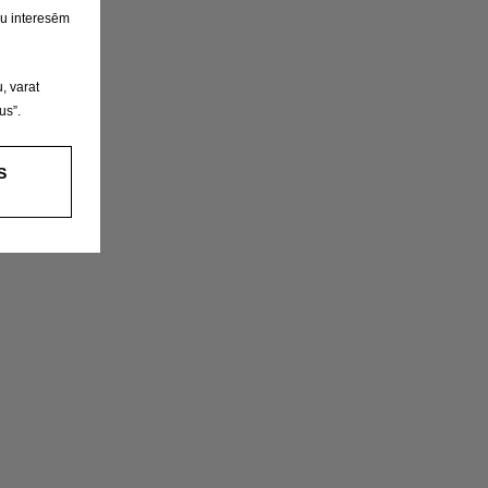
su interesēm
, varat
us”.
S