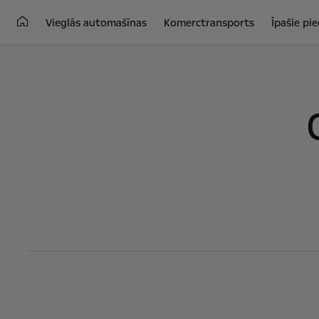
Vieglās automašīnas
Komerctransports
Īpašie pi