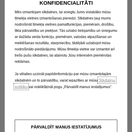
KONFIDENCIALITĀTI
Mēs izmantojam sīkdatnes, lai sniegtu Jums vislabāko mūsu
tīmekļa vietnes izmantošanas pieredzi. Sīkdatnes ļauj mums
nodrošināt tīmekļa vietnes pamatfunkcijas, piemēram, drošību,
tīkla pārvaldību un piekļuvi. Tās uzlabo lietojamību un sniegumu
ar dažāda veida funkciju, piemēram, valodas atpazīšanas un
meklēšanas rezultātu, starpniecību, tādējādi uzlabojot mūsu
nodrošināto piedāvājumu. Mūsu tīmekļa vietne var izmantot arī
trešo pušu sīkdatnes, lai atainotu Jūsu interesēm piemērotas
reklāmas.
Ja vēlaties uzzināt papildinformāciju par mūsu izmantotajām
Sīkdatņu
sīkdatnēm un to pārvaldību, varat iepazīties ar mūsu
politiku
vai noklikšķināt pogu „Pārvaldīt manus iestatījumus”.
PĀRVALDĪT MANUS IESTATĪJUMUS