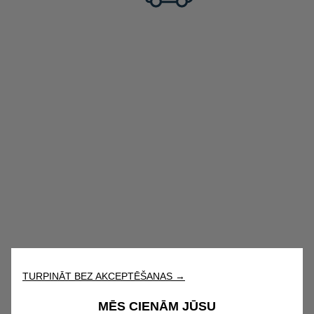
TURPINĀT BEZ AKCEPTĒŠANAS →
MĒS CIENĀM JŪSU