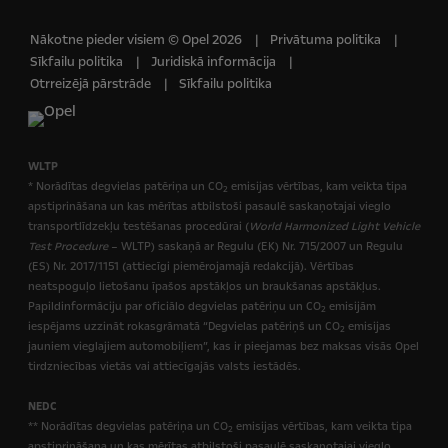
Nākotne pieder visiem © Opel 2026
Privātuma politika
Sīkfailu politika
Juridiskā informācija
Otrreizējā pārstrāde
Sīkfailu politika
WLTP
* Norādītas degvielas patēriņa un CO
emisijas vērtības, kam veikta tipa
2
apstiprināšana un kas mērītas atbilstoši pasaulē saskaņotajai vieglo
transportlīdzekļu testēšanas procedūrai (
World Harmonized Light Vehicle
Test Procedure
– WLTP) saskaņā ar Regulu (EK) Nr. 715/2007 un Regulu
(ES) Nr. 2017/1151 (attiecīgi piemērojamajā redakcijā). Vērtības
neatspoguļo lietošanu īpašos apstākļos un braukšanas apstākļus.
Papildinformāciju par oficiālo degvielas patēriņu un CO
emisijām
2
iespējams uzzināt rokasgrāmatā “Degvielas patēriņš un CO
emisijas
2
jauniem vieglajiem automobiļiem”, kas ir pieejamas bez maksas visās Opel
tirdzniecības vietās vai attiecīgajās valsts iestādēs.
NEDC
** Norādītas degvielas patēriņa un CO
emisijas vērtības, kam veikta tipa
2
apstiprināšana un kas mērītas atbilstoši pasaulē saskaņotajai vieglo