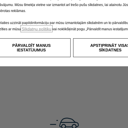
āvājumu. Mūsu tīmekļa vietne var izmantot arī trešo pušu sīkdatnes, lai atainotu Jū
ērotas reklāmas.
ēlaties uzzināt papildinformāciju par mūsu izmantotajām sīkdatnēm un to pārvaldību
Sīkdatņu politiku
zīties ar mūsu
vai noklikšķināt pogu „Pārvaldīt manus iestatījum
PĀRVALDĪT MANUS
APSTIPRINĀT VISA
IESTATĪJUMUS
SĪKDATNES