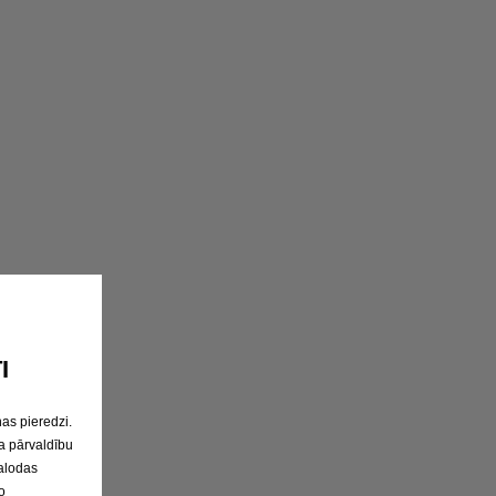
I
as pieredzi.
a pārvaldību
valodas
o