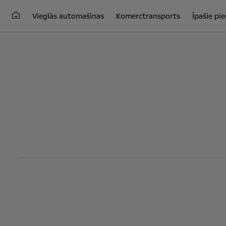
Vieglās automašīnas
Komerctransports
Īpašie pi