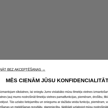
NĀT BEZ AKCEPTĒŠANAS →
MĒS CIENĀM JŪSU KONFIDENCIALITĀT
izmantojam sīkdatnes, lai sniegtu Jums vislabāko mūsu tīmekļa vietnes izmantošan
atnes ļauj mums nodrošināt tīmekļa vietnes pamatfunkcijas, piemēram, drošību, tīkl
iekļuvi. Tās uzlabo lietojamību un sniegumu ar dažāda veida funkciju, piemēram, 
zīšanas un meklēšanas rezultātu, starpniecību, tādējādi uzlabojot mūsu nodrošināt