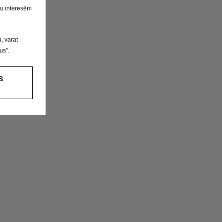
su interesēm
, varat
us”.
S