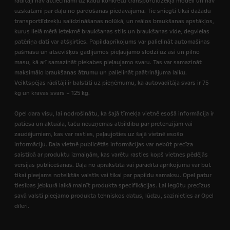
rādītāji nav attiecināmi uz kādu konkrētu transportlīdzekļa modeli un nav
uzskatāmi par daļu no pārdošanas piedāvājuma. Tie sniegti tikai dažādu
transportlīdzekļu salīdzināšanas nolūkā, un reālos braukšanas apstākļos,
kurus lielā mērā ietekmē braukšanas stils un braukšanas vide, degvielas
patēriņa dati var atšķirties. Papildaprīkojums var palielināt automašīnas
pašmasu un atsevišķos gadījumos pieļaujamo slodzi uz asi un pilno
masu, kā arī samazināt piekabes pieļaujamo svaru. Tas var samazināt
maksimālo braukšanas ātrumu un palielināt paātrinājuma laiku.
Veiktspējas rādītāji ir balstīti uz pieņēmumu, ka autovadītāja svars ir 75
kg un kravas svars – 125 kg.
Opel dara visu, lai nodrošinātu, ka šajā tīmekļa vietnē esošā informācija ir
patiesa un aktuāla, taču neuzņemas atbildību par pretenzijām vai
zaudējumiem, kas var rasties, paļaujoties uz šajā vietnē esošo
informāciju.
Daļa vietnē publicētās informācijas var nebūt precīza
saistībā ar produktu izmaiņām, kas varētu rasties kopš vietnes pēdējās
versijas publicēšanas.
Daļa no aprakstītā vai parādītā aprīkojuma var būt
tikai pieejams noteiktās valstīs vai tikai par papildu samaksu. Opel patur
tiesības jebkurā laikā mainīt produkta specifikācijas. Lai iegūtu precīzus
savā valstī pieejamo produkta tehniskos datus, lūdzu, sazinieties ar Opel
dīleri.