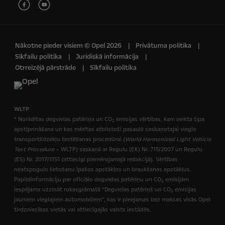
Nākotne pieder visiem © Opel 2026
Privātuma politika
Sīkfailu politika
Juridiskā informācija
Otrreizējā pārstrāde
Sīkfailu politika
WLTP
* Norādītas degvielas patēriņa un CO
emisijas vērtības, kam veikta tipa
2
apstiprināšana un kas mērītas atbilstoši pasaulē saskaņotajai vieglo
transportlīdzekļu testēšanas procedūrai (
World Harmonized Light Vehicle
Test Procedure
– WLTP) saskaņā ar Regulu (EK) Nr. 715/2007 un Regulu
(ES) Nr. 2017/1151 (attiecīgi piemērojamajā redakcijā). Vērtības
neatspoguļo lietošanu īpašos apstākļos un braukšanas apstākļus.
Papildinformāciju par oficiālo degvielas patēriņu un CO
emisijām
2
iespējams uzzināt rokasgrāmatā “Degvielas patēriņš un CO
emisijas
2
jauniem vieglajiem automobiļiem”, kas ir pieejamas bez maksas visās Opel
tirdzniecības vietās vai attiecīgajās valsts iestādēs.