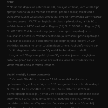
NEDC
** Norādītas degvielas patēriņa un CO
emisijas vērtības, kam veikta tipa
2
apstiprināšana un kas mērītas atbilstoši pasaulē saskaņotajai vieglo
transportlīdzekļu testēšanas procedūrai (
World Harmonized Light Vehicle
Test Procedure
– WLTP) un iegūtās vērtības ir pārveidotas, lai tās būtu
salīdzināmas ar NEDC saskaņā ar Regulu (EK) Nr. 715/2007 un Regulu (ES)
Nr. 2017/1151. Vērtības neatspoguļo lietošanu īpašos apstākļos un
braukšanas apstākļus. Vērtības neatspoguļo lietošanu īpašos apstākļos,
braukšanas apstākļus, standarta vai papildaprīkojuma ietekmi un var
atšķirties atkarībā no izmantotajām riepu izmēra. Papildinformāciju par
oficiālo degvielas patēriņu un CO
emisijām iespējams uzzināt
2
rokasgrāmatā “Degvielas patēriņš un CO
emisijas jauniem vieglajiem
2
automobiļiem”, kas ir pieejamas bez maksas visās Opel tirdzniecības
vietās vai attiecīgajās valsts iestādēs.
Vecāki modeļi / komerctransports
*** Visi uzrādītie dati attiecas uz ES bāzes modeli ar standarta
aprīkojumu. Degvielas patēriņa un CO2 emisiju dati tiek noteikti saskaņā
ar Regulu (EK) Nr. 715/2007 un Regulu (ES) Nr. 2017/1151 (attiecīgi
piemērojamajā redakcijā),
ņemot vērā nolikumā noteikto lietošanā esošā
automobiļa svaru. Papildaprīkojums var nedaudz palielināt norādīto
degvielas patēriņu un CO
emisijas. Degvielas patēriņa un CO
emisiju
2
2