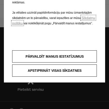
reklāmas.
movano
Ja vēlaties uzzināt papildinformāciju par mūsu izmantotajām
Sīkdatņu
sīkdatnēm un to pārvaldību, varat iepazīties ar mūsu
politiku
vai noklikšķināt pogu „Pārvaldīt manus iestatījumus”.
Meklēt dīleri
Testa brauciens
PĀRVALDĪT MANUS IESTATĪJUMUS
Jautāt piedāvājumu
Cenas
APSTIPRINĀT VISAS SĪKDATNES
Pieteikt servisu