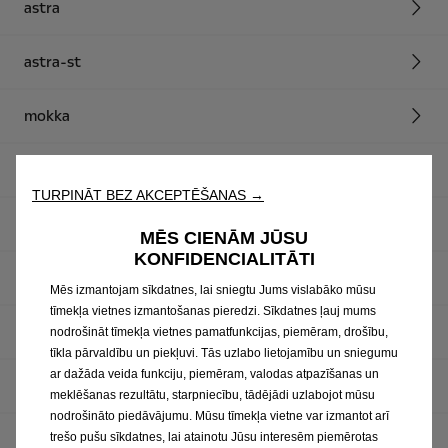
astra
astra-st
mokka
old grandland
TURPINĀT BEZ AKCEPTĒŠANAS →
new grandland
MĒS CIENĀM JŪSU
KONFIDENCIALITĀTI
frontera
Mēs izmantojam sīkdatnes, lai sniegtu Jums vislabāko mūsu
tīmekļa vietnes izmantošanas pieredzi. Sīkdatnes ļauj mums
zafira
nodrošināt tīmekļa vietnes pamatfunkcijas, piemēram, drošību,
tīkla pārvaldību un piekļuvi. Tās uzlabo lietojamību un sniegumu
ar dažāda veida funkciju, piemēram, valodas atpazīšanas un
combo-cargo
meklēšanas rezultātu, starpniecību, tādējādi uzlabojot mūsu
nodrošināto piedāvājumu. Mūsu tīmekļa vietne var izmantot arī
vivaro
trešo pušu sīkdatnes, lai atainotu Jūsu interesēm piemērotas