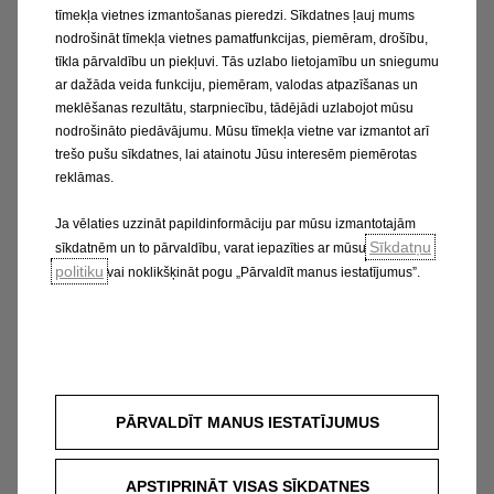
tīmekļa vietnes izmantošanas pieredzi. Sīkdatnes ļauj mums
nodrošināt tīmekļa vietnes pamatfunkcijas, piemēram, drošību,
tīkla pārvaldību un piekļuvi. Tās uzlabo lietojamību un sniegumu
ar dažāda veida funkciju, piemēram, valodas atpazīšanas un
meklēšanas rezultātu, starpniecību, tādējādi uzlabojot mūsu
nodrošināto piedāvājumu. Mūsu tīmekļa vietne var izmantot arī
trešo pušu sīkdatnes, lai atainotu Jūsu interesēm piemērotas
reklāmas.
Ja vēlaties uzzināt papildinformāciju par mūsu izmantotajām
Sīkdatņu
sīkdatnēm un to pārvaldību, varat iepazīties ar mūsu
politiku
vai noklikšķināt pogu „Pārvaldīt manus iestatījumus”.
PĀRVALDĪT MANUS IESTATĪJUMUS
APSTIPRINĀT VISAS SĪKDATNES