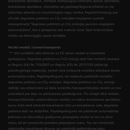
braukšanas apstākļus. Vērtības neatspoguļo lietošanu īpašos apstākļos,
braukšanas apstākļus, standarta vai papildaprīkojuma ietekmi un var
atšķirties atkarībā no izmantotajām riepu izmēra. Papildinformāciju par
oficiālo degvielas patēriņu un CO
emisijām iespējams uzzināt
2
rokasgrāmatā “Degvielas patēriņš un CO
emisijas jauniem vieglajiem
2
automobiļiem”, kas ir pieejamas bez maksas visās Opel tirdzniecības
vietās vai attiecīgajās valsts iestādēs.
Vecāki modeļi / komerctransports
*** Visi uzrādītie dati attiecas uz ES bāzes modeli ar standarta
aprīkojumu. Degvielas patēriņa un CO2 emisiju dati tiek noteikti saskaņā
ar Regulu (EK) Nr. 715/2007 un Regulu (ES) Nr. 2017/1151 (attiecīgi
piemērojamajā redakcijā),
ņemot vērā nolikumā noteikto lietošanā esošā
automobiļa svaru. Papildaprīkojums var nedaudz palielināt norādīto
degvielas patēriņu un CO
emisijas. Degvielas patēriņa un CO
emisiju
2
2
rādītāji nav attiecināmi uz kādu konkrētu transportlīdzekļa modeli un nav
uzskatāmi par daļu no pārdošanas piedāvājuma. Tie sniegti tikai dažādu
transportlīdzekļu salīdzināšanas nolūkā, un reālos braukšanas apstākļos,
kurus lielā mērā ietekmē braukšanas stils un braukšanas vide, degvielas
patēriņa dati var atšķirties. Papildaprīkojums var palielināt automašīnas
pašmasu un atsevišķos gadījumos pieļaujamo slodzi uz asi un pilno
masu, kā arī samazināt piekabes pieļaujamo svaru. Tas var samazināt
maksimālo braukšanas ātrumu un palielināt paātrinājuma laiku.