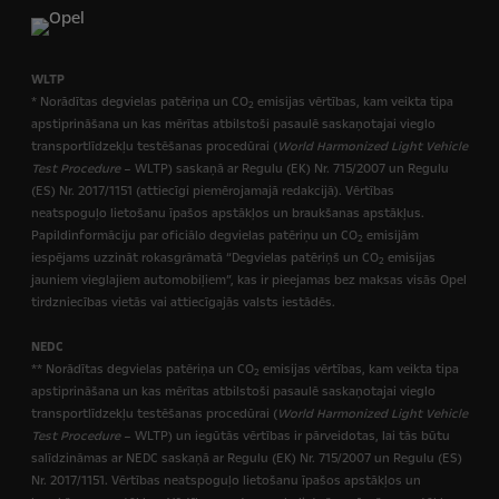
WLTP
* Norādītas degvielas patēriņa un CO
emisijas vērtības, kam veikta tipa
2
apstiprināšana un kas mērītas atbilstoši pasaulē saskaņotajai vieglo
transportlīdzekļu testēšanas procedūrai (
World Harmonized Light Vehicle
Test Procedure
– WLTP) saskaņā ar Regulu (EK) Nr. 715/2007 un Regulu
(ES) Nr. 2017/1151 (attiecīgi piemērojamajā redakcijā). Vērtības
neatspoguļo lietošanu īpašos apstākļos un braukšanas apstākļus.
Papildinformāciju par oficiālo degvielas patēriņu un CO
emisijām
2
iespējams uzzināt rokasgrāmatā “Degvielas patēriņš un CO
emisijas
2
jauniem vieglajiem automobiļiem”, kas ir pieejamas bez maksas visās Opel
tirdzniecības vietās vai attiecīgajās valsts iestādēs.
NEDC
** Norādītas degvielas patēriņa un CO
emisijas vērtības, kam veikta tipa
2
apstiprināšana un kas mērītas atbilstoši pasaulē saskaņotajai vieglo
transportlīdzekļu testēšanas procedūrai (
World Harmonized Light Vehicle
Test Procedure
– WLTP) un iegūtās vērtības ir pārveidotas, lai tās būtu
salīdzināmas ar NEDC saskaņā ar Regulu (EK) Nr. 715/2007 un Regulu (ES)
Nr. 2017/1151. Vērtības neatspoguļo lietošanu īpašos apstākļos un