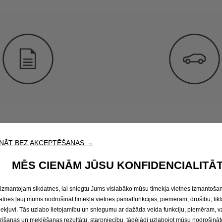
tāt piedāvājumu
Cenas
NĀT BEZ AKCEPTĒŠANAS →
MĒS CIENĀM JŪSU KONFIDENCIALITĀT
izmantojam sīkdatnes, lai sniegtu Jums vislabāko mūsu tīmekļa vietnes izmantošan
atnes ļauj mums nodrošināt tīmekļa vietnes pamatfunkcijas, piemēram, drošību, tīkl
iekļuvi. Tās uzlabo lietojamību un sniegumu ar dažāda veida funkciju, piemēram, 
zīšanas un meklēšanas rezultātu, starpniecību, tādējādi uzlabojot mūsu nodrošināt