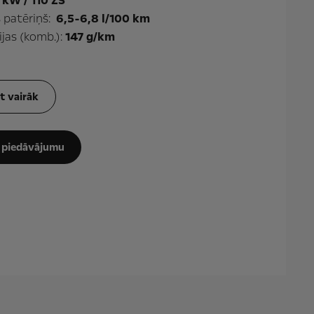
 kW / 110 ZS
s patēriņš:
6,5-6,8 l/100 km
jas (komb.):
147 g/km
t vairāk
 piedāvājumu