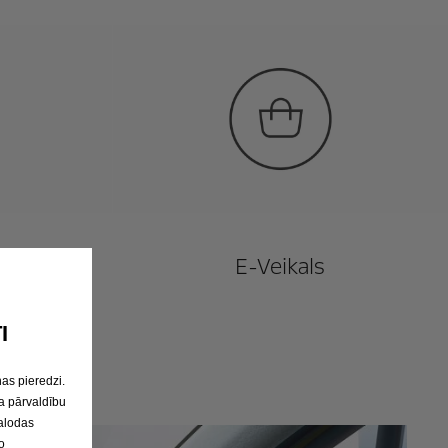
E-Veikals
I
as pieredzi.
a pārvaldību
valodas
o