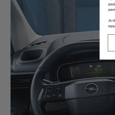
pied
piem
Ja v
iepa