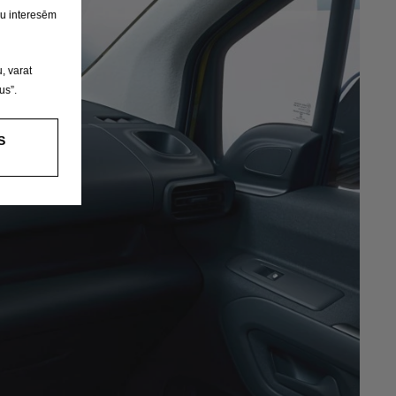
su interesēm
, varat
us”.
S