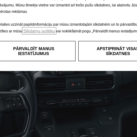
āvājumu. Mūsu tīmekļa vietne var izmantot arī trešo pušu sīkdatnes, lai atainotu Jū
ērotas reklāmas.
ēlaties uzzināt papildinformāciju par mūsu izmantotajām sīkdatnēm un to pārvaldību
Sīkdatņu politiku
zīties ar mūsu
vai noklikšķināt pogu „Pārvaldīt manus iestatījum
PĀRVALDĪT MANUS
APSTIPRINĀT VISA
IESTATĪJUMUS
SĪKDATNES