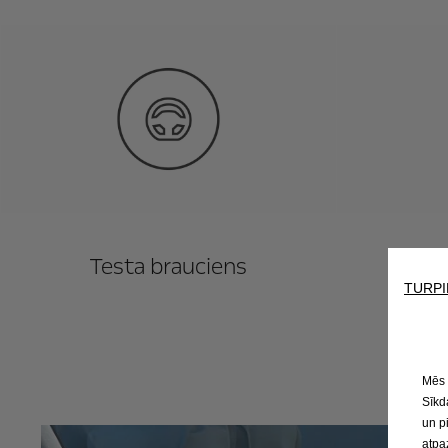
Testa brauciens
Jau
TURPI
Mēs 
Sīkd
un p
atpa