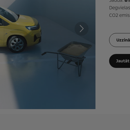
Jauda:
81
Degviela
CO2 emisi
Nākamais
Uzzinā
Jautāt