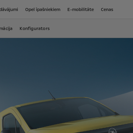
edāvājumi
Opel īpašniekiem
E-mobilitāte
Cenas
mācija
Konfigurators