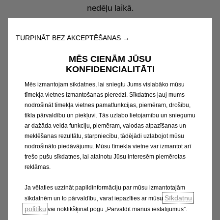
nedēļu laikā.
TURPINĀT BEZ AKCEPTĒŠANAS →
Par Opel
MĒS CIENĀM JŪSU
KONFIDENCIALITĀTI
Opel ir viens no lielākajiem autoražotājiem Eiropā un
Mēs izmantojam sīkdatnes, lai sniegtu Jums vislabāko mūsu
līderis CO
izmešu samazināšanā, ko nodrošina plašā
tīmekļa vietnes izmantošanas pieredzi. Sīkdatnes ļauj mums
2
nodrošināt tīmekļa vietnes pamatfunkcijas, piemēram, drošību,
elektrifikācijas ofensīva. Uzņēmumu 1862. gadā
tīkla pārvaldību un piekļuvi. Tās uzlabo lietojamību un sniegumu
Riselsheimā, Vācijā nodibināja Ādams Opels.
ar dažāda veida funkciju, piemēram, valodas atpazīšanas un
Automašīnas tajā tiek ražotas no 1899. gada. Opel
meklēšanas rezultātu, starpniecību, tādējādi uzlabojot mūsu
ietilpst globālajā koncernā Stellantis NV, kas radīts
nodrošināto piedāvājumu. Mūsu tīmekļa vietne var izmantot arī
trešo pušu sīkdatnes, lai atainotu Jūsu interesēm piemērotas
jaunajam ilgtspējīgas mobilitātes laikmetam. Kopā ar
reklāmas.
savu britu māsas zīmolu Vauxhall uzņēmums ir
pārstāvēts vairāk nekā 60 valstīs visā pasaulē, un
Ja vēlaties uzzināt papildinformāciju par mūsu izmantotajām
turpina ienākt aizvien jaunos starptautiskos tirgos.
Sīkdatņu
sīkdatnēm un to pārvaldību, varat iepazīties ar mūsu
politiku
Opel pašlaik konsekventi īsteno elektrifikācijas
vai noklikšķināt pogu „Pārvaldīt manus iestatījumus”.