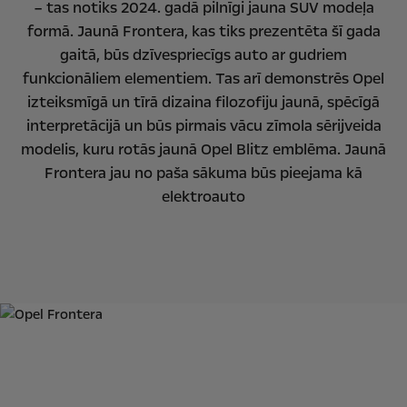
– tas notiks 2024. gadā pilnīgi jauna SUV modeļa
formā. Jaunā Frontera, kas tiks prezentēta šī gada
gaitā, būs dzīvespriecīgs auto ar gudriem
funkcionāliem elementiem. Tas arī demonstrēs Opel
izteiksmīgā un tīrā dizaina filozofiju jaunā, spēcīgā
interpretācijā un būs pirmais vācu zīmola sērijveida
modelis, kuru rotās jaunā Opel Blitz emblēma. Jaunā
Frontera jau no paša sākuma būs pieejama kā
elektroauto