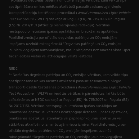
* Norādītas degvielas patēriņa un CO
emisijas vērtības, kam veikta tipa
2
apstiprināšana un kas mērītas atbilstoši pasaulē saskaņotajai vieglo
transportlīdzekļu testēšanas procedūrai (
World Harmonized Light Vehicle
Test Procedure
– WLTP) saskaņā ar Regulu (EK) Nr. 715/2007 un Regulu
(ES) Nr. 2017/1151 (attiecīgi piemērojamajā redakcijā). Vērtības
neatspoguļo lietošanu īpašos apstākļos un braukšanas apstākļus.
Papildinformāciju par oficiālo degvielas patēriņu un CO
emisijām
2
iespējams uzzināt rokasgrāmatā “Degvielas patēriņš un CO
emisijas
2
jauniem vieglajiem automobiļiem”, kas ir pieejamas bez maksas visās Opel
tirdzniecības vietās vai attiecīgajās valsts iestādēs.
NEDC
** Norādītas degvielas patēriņa un CO
emisijas vērtības, kam veikta tipa
2
apstiprināšana un kas mērītas atbilstoši pasaulē saskaņotajai vieglo
transportlīdzekļu testēšanas procedūrai (
World Harmonized Light Vehicle
Test Procedure
– WLTP) un iegūtās vērtības ir pārveidotas, lai tās būtu
salīdzināmas ar NEDC saskaņā ar Regulu (EK) Nr. 715/2007 un Regulu (ES)
Nr. 2017/1151. Vērtības neatspoguļo lietošanu īpašos apstākļos un
braukšanas apstākļus. Vērtības neatspoguļo lietošanu īpašos apstākļos,
braukšanas apstākļus, standarta vai papildaprīkojuma ietekmi un var
atšķirties atkarībā no izmantotajām riepu izmēra. Papildinformāciju par
oficiālo degvielas patēriņu un CO
emisijām iespējams uzzināt
2
rokasgrāmatā “Degvielas patēriņš un CO
emisijas jauniem vieglajiem
2