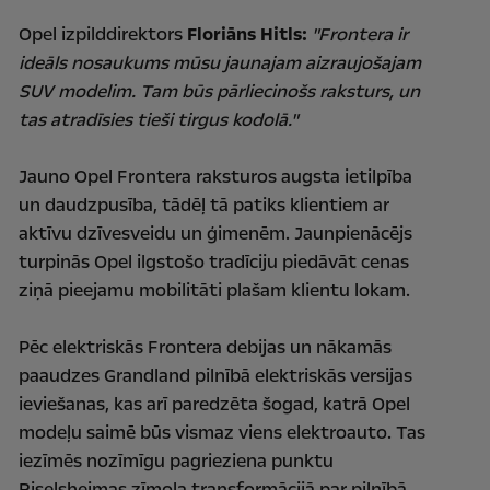
Opel izpilddirektors
Floriāns Hitls:
"Frontera ir
ideāls nosaukums mūsu jaunajam aizraujošajam
SUV modelim. Tam būs pārliecinošs raksturs, un
tas atradīsies tieši tirgus kodolā."
Jauno Opel Frontera raksturos augsta ietilpība
un daudzpusība, tādēļ tā patiks klientiem ar
aktīvu dzīvesveidu un ģimenēm. Jaunpienācējs
turpinās Opel ilgstošo tradīciju piedāvāt cenas
ziņā pieejamu mobilitāti plašam klientu lokam.
Pēc elektriskās Frontera debijas un nākamās
paaudzes Grandland pilnībā elektriskās versijas
ieviešanas, kas arī paredzēta šogad, katrā Opel
modeļu saimē būs vismaz viens elektroauto. Tas
iezīmēs nozīmīgu pagrieziena punktu
Riselsheimas zīmola transformācijā par pilnībā