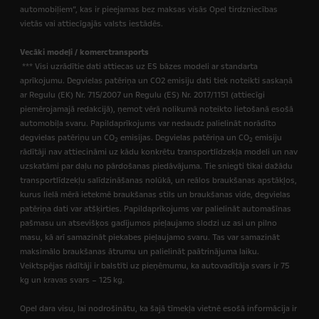
automobiļiem”, kas ir pieejamas bez maksas visās Opel tirdzniecības
vietās vai attiecīgajās valsts iestādēs.
Vecāki modeļi / komerctransports
*** Visi uzrādītie dati attiecas uz ES bāzes modeli ar standarta
aprīkojumu. Degvielas patēriņa un CO2 emisiju dati tiek noteikti saskaņā
ar Regulu (EK) Nr. 715/2007 un Regulu (ES) Nr. 2017/1151 (attiecīgi
piemērojamajā redakcijā),
ņemot vērā nolikumā noteikto lietošanā esošā
automobiļa svaru. Papildaprīkojums var nedaudz palielināt norādīto
degvielas patēriņu un CO
emisijas. Degvielas patēriņa un CO
emisiju
2
2
rādītāji nav attiecināmi uz kādu konkrētu transportlīdzekļa modeli un nav
uzskatāmi par daļu no pārdošanas piedāvājuma. Tie sniegti tikai dažādu
transportlīdzekļu salīdzināšanas nolūkā, un reālos braukšanas apstākļos,
kurus lielā mērā ietekmē braukšanas stils un braukšanas vide, degvielas
patēriņa dati var atšķirties. Papildaprīkojums var palielināt automašīnas
pašmasu un atsevišķos gadījumos pieļaujamo slodzi uz asi un pilno
masu, kā arī samazināt piekabes pieļaujamo svaru. Tas var samazināt
maksimālo braukšanas ātrumu un palielināt paātrinājuma laiku.
Veiktspējas rādītāji ir balstīti uz pieņēmumu, ka autovadītāja svars ir 75
kg un kravas svars – 125 kg.
Opel dara visu, lai nodrošinātu, ka šajā tīmekļa vietnē esošā informācija ir