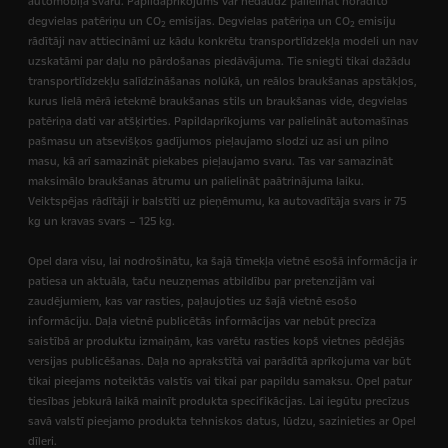
automobiļa svaru. Papildaprīkojums var nedaudz palielināt norādīto
degvielas patēriņu un CO
emisijas. Degvielas patēriņa un CO
emisiju
2
2
rādītāji nav attiecināmi uz kādu konkrētu transportlīdzekļa modeli un nav
uzskatāmi par daļu no pārdošanas piedāvājuma. Tie sniegti tikai dažādu
transportlīdzekļu salīdzināšanas nolūkā, un reālos braukšanas apstākļos,
kurus lielā mērā ietekmē braukšanas stils un braukšanas vide, degvielas
patēriņa dati var atšķirties. Papildaprīkojums var palielināt automašīnas
pašmasu un atsevišķos gadījumos pieļaujamo slodzi uz asi un pilno
masu, kā arī samazināt piekabes pieļaujamo svaru. Tas var samazināt
maksimālo braukšanas ātrumu un palielināt paātrinājuma laiku.
Veiktspējas rādītāji ir balstīti uz pieņēmumu, ka autovadītāja svars ir 75
kg un kravas svars – 125 kg.
Opel dara visu, lai nodrošinātu, ka šajā tīmekļa vietnē esošā informācija ir
patiesa un aktuāla, taču neuzņemas atbildību par pretenzijām vai
zaudējumiem, kas var rasties, paļaujoties uz šajā vietnē esošo
informāciju.
Daļa vietnē publicētās informācijas var nebūt precīza
saistībā ar produktu izmaiņām, kas varētu rasties kopš vietnes pēdējās
versijas publicēšanas.
Daļa no aprakstītā vai parādītā aprīkojuma var būt
tikai pieejams noteiktās valstīs vai tikai par papildu samaksu. Opel patur
tiesības jebkurā laikā mainīt produkta specifikācijas. Lai iegūtu precīzus
savā valstī pieejamo produkta tehniskos datus, lūdzu, sazinieties ar Opel
dīleri.