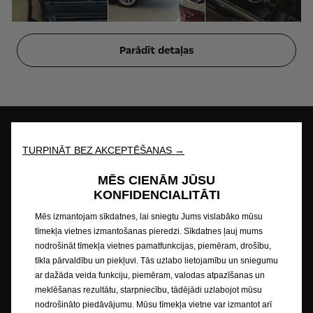
Parādīt detaļas
TURPINĀT BEZ AKCEPTĒŠANAS →
Meklēt dīleri
Testa brauciens
MĒS CIENĀM JŪSU
KONFIDENCIALITĀTI
Mēs izmantojam sīkdatnes, lai sniegtu Jums vislabāko mūsu
Jautāt piedāvājumu
Cenas
tīmekļa vietnes izmantošanas pieredzi. Sīkdatnes ļauj mums
nodrošināt tīmekļa vietnes pamatfunkcijas, piemēram, drošību,
tīkla pārvaldību un piekļuvi. Tās uzlabo lietojamību un sniegumu
ar dažāda veida funkciju, piemēram, valodas atpazīšanas un
Pieteikt servisu
meklēšanas rezultātu, starpniecību, tādējādi uzlabojot mūsu
nodrošināto piedāvājumu. Mūsu tīmekļa vietne var izmantot arī