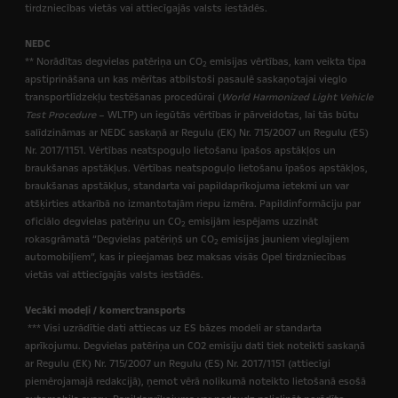
tirdzniecības vietās vai attiecīgajās valsts iestādēs.
NEDC
** Norādītas degvielas patēriņa un CO
emisijas vērtības, kam veikta tipa
2
apstiprināšana un kas mērītas atbilstoši pasaulē saskaņotajai vieglo
transportlīdzekļu testēšanas procedūrai (
World Harmonized Light Vehicle
Test Procedure
– WLTP) un iegūtās vērtības ir pārveidotas, lai tās būtu
salīdzināmas ar NEDC saskaņā ar Regulu (EK) Nr. 715/2007 un Regulu (ES)
Nr. 2017/1151. Vērtības neatspoguļo lietošanu īpašos apstākļos un
braukšanas apstākļus. Vērtības neatspoguļo lietošanu īpašos apstākļos,
braukšanas apstākļus, standarta vai papildaprīkojuma ietekmi un var
atšķirties atkarībā no izmantotajām riepu izmēra. Papildinformāciju par
oficiālo degvielas patēriņu un CO
emisijām iespējams uzzināt
2
rokasgrāmatā “Degvielas patēriņš un CO
emisijas jauniem vieglajiem
2
automobiļiem”, kas ir pieejamas bez maksas visās Opel tirdzniecības
vietās vai attiecīgajās valsts iestādēs.
Vecāki modeļi / komerctransports
*** Visi uzrādītie dati attiecas uz ES bāzes modeli ar standarta
aprīkojumu. Degvielas patēriņa un CO2 emisiju dati tiek noteikti saskaņā
ar Regulu (EK) Nr. 715/2007 un Regulu (ES) Nr. 2017/1151 (attiecīgi
piemērojamajā redakcijā),
ņemot vērā nolikumā noteikto lietošanā esošā