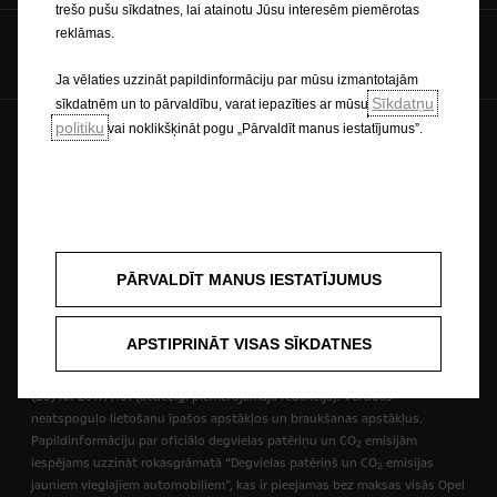
trešo pušu sīkdatnes, lai atainotu Jūsu interesēm piemērotas
reklāmas.
Ja vēlaties uzzināt papildinformāciju par mūsu izmantotajām
Sīkdatņu
sīkdatnēm un to pārvaldību, varat iepazīties ar mūsu
politiku
vai noklikšķināt pogu „Pārvaldīt manus iestatījumus”.
Nākotne pieder visiem © Opel 2026
Privātuma politika
Sīkfailu politika
Juridiskā informācija
Otrreizējā pārstrāde
Sīkfailu politika
PĀRVALDĪT MANUS IESTATĪJUMUS
WLTP
* Norādītas degvielas patēriņa un CO
emisijas vērtības, kam veikta tipa
2
apstiprināšana un kas mērītas atbilstoši pasaulē saskaņotajai vieglo
APSTIPRINĀT VISAS SĪKDATNES
transportlīdzekļu testēšanas procedūrai (
World Harmonized Light Vehicle
Test Procedure
– WLTP) saskaņā ar Regulu (EK) Nr. 715/2007 un Regulu
(ES) Nr. 2017/1151 (attiecīgi piemērojamajā redakcijā). Vērtības
neatspoguļo lietošanu īpašos apstākļos un braukšanas apstākļus.
Papildinformāciju par oficiālo degvielas patēriņu un CO
emisijām
2
iespējams uzzināt rokasgrāmatā “Degvielas patēriņš un CO
emisijas
2
jauniem vieglajiem automobiļiem”, kas ir pieejamas bez maksas visās Opel