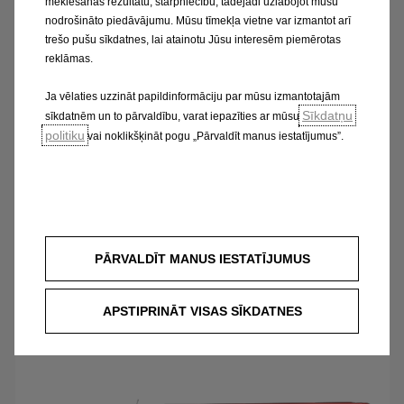
meklēšanas rezultātu, starpniecību, tādējādi uzlabojot mūsu
Paziņojums saskaņā ar 33. pantu
nodrošināto piedāvājumu. Mūsu tīmekļa vietne var izmantot arī
trešo pušu sīkdatnes, lai atainotu Jūsu interesēm piemērotas
reklāmas.
Ja vēlaties uzzināt papildinformāciju par mūsu izmantotajām
Sīkdatņu
sīkdatnēm un to pārvaldību, varat iepazīties ar mūsu
politiku
vai noklikšķināt pogu „Pārvaldīt manus iestatījumus”.
PĀRVALDĪT MANUS IESTATĪJUMUS
Mokka X
APSTIPRINĀT VISAS SĪKDATNES
Paziņojums saskaņā ar 33. pantu