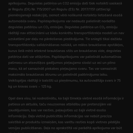
aprīkojumu. Degvielas patēriņa un CO2 emisiju dati tiek noteikti saskaņā
ar Regulu (EK) Nr. 715/2007 un Regulu (ES) Nr. 2017/1151 (attiecīgi
piemērojamajā redakcijā),
ņemot vērā nolikumā noteikto lietošanā esošā
automobiļa svaru. Papildaprīkojums var nedaudz palielināt norādīto
degvielas patēriņu un CO
emisijas. Degvielas patēriņa un CO
emisiju
2
2
rādītāji nav attiecināmi uz kādu konkrētu transportlīdzekļa modeli un nav
uzskatāmi par daļu no pārdošanas piedāvājuma. Tie sniegti tikai dažādu
transportlīdzekļu salīdzināšanas nolūkā, un reālos braukšanas apstākļos,
kurus lielā mērā ietekmē braukšanas stils un braukšanas vide, degvielas
patēriņa dati var atšķirties. Papildaprīkojums var palielināt automašīnas
pašmasu un atsevišķos gadījumos pieļaujamo slodzi uz asi un pilno
masu, kā arī samazināt piekabes pieļaujamo svaru. Tas var samazināt
maksimālo braukšanas ātrumu un palielināt paātrinājuma laiku.
Veiktspējas rādītāji ir balstīti uz pieņēmumu, ka autovadītāja svars ir 75
kg un kravas svars – 125 kg.
Opel dara visu, lai nodrošinātu, ka šajā tīmekļa vietnē esošā informācija ir
patiesa un aktuāla, taču neuzņemas atbildību par pretenzijām vai
zaudējumiem, kas var rasties, paļaujoties uz šajā vietnē esošo
informāciju.
Daļa vietnē publicētās informācijas var nebūt precīza
saistībā ar produktu izmaiņām, kas varētu rasties kopš vietnes pēdējās
versijas publicēšanas.
Daļa no aprakstītā vai parādītā aprīkojuma var būt