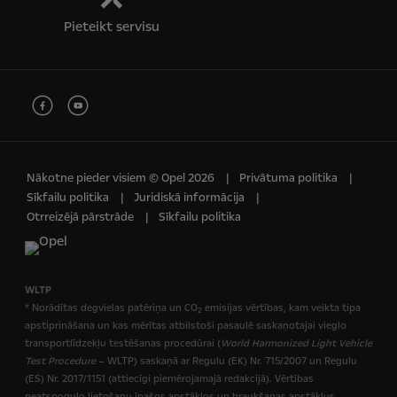
Pieteikt servisu
Nākotne pieder visiem © Opel 2026
Privātuma politika
Sīkfailu politika
Juridiskā informācija
Otrreizējā pārstrāde
Sīkfailu politika
WLTP
* Norādītas degvielas patēriņa un CO
emisijas vērtības, kam veikta tipa
2
apstiprināšana un kas mērītas atbilstoši pasaulē saskaņotajai vieglo
transportlīdzekļu testēšanas procedūrai (
World Harmonized Light Vehicle
Test Procedure
– WLTP) saskaņā ar Regulu (EK) Nr. 715/2007 un Regulu
(ES) Nr. 2017/1151 (attiecīgi piemērojamajā redakcijā). Vērtības
neatspoguļo lietošanu īpašos apstākļos un braukšanas apstākļus.