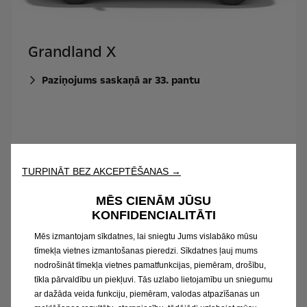
Grandland X
Paziņojums saskaņā ar 33. pantu
TURPINĀT BEZ AKCEPTĒŠANAS →
MĒS CIENĀM JŪSU
KONFIDENCIALITĀTI
Mēs izmantojam sīkdatnes, lai sniegtu Jums vislabāko mūsu
tīmekļa vietnes izmantošanas pieredzi. Sīkdatnes ļauj mums
nodrošināt tīmekļa vietnes pamatfunkcijas, piemēram, drošību,
tīkla pārvaldību un piekļuvi. Tās uzlabo lietojamību un sniegumu
Insignia
ar dažāda veida funkciju, piemēram, valodas atpazīšanas un