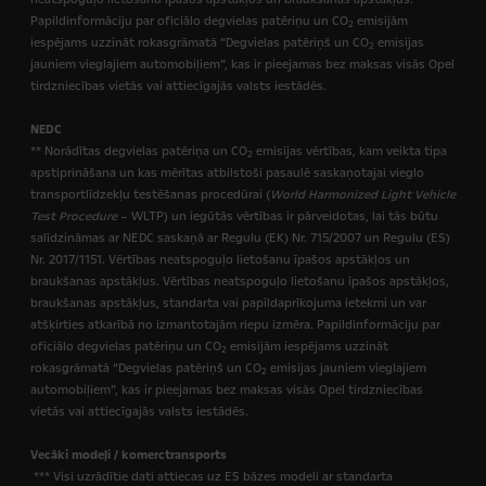
Papildinformāciju par oficiālo degvielas patēriņu un CO
emisijām
2
iespējams uzzināt rokasgrāmatā “Degvielas patēriņš un CO
emisijas
2
jauniem vieglajiem automobiļiem”, kas ir pieejamas bez maksas visās Opel
tirdzniecības vietās vai attiecīgajās valsts iestādēs.
NEDC
** Norādītas degvielas patēriņa un CO
emisijas vērtības, kam veikta tipa
2
apstiprināšana un kas mērītas atbilstoši pasaulē saskaņotajai vieglo
transportlīdzekļu testēšanas procedūrai (
World Harmonized Light Vehicle
Test Procedure
– WLTP) un iegūtās vērtības ir pārveidotas, lai tās būtu
salīdzināmas ar NEDC saskaņā ar Regulu (EK) Nr. 715/2007 un Regulu (ES)
Nr. 2017/1151. Vērtības neatspoguļo lietošanu īpašos apstākļos un
braukšanas apstākļus. Vērtības neatspoguļo lietošanu īpašos apstākļos,
braukšanas apstākļus, standarta vai papildaprīkojuma ietekmi un var
atšķirties atkarībā no izmantotajām riepu izmēra. Papildinformāciju par
oficiālo degvielas patēriņu un CO
emisijām iespējams uzzināt
2
rokasgrāmatā “Degvielas patēriņš un CO
emisijas jauniem vieglajiem
2
automobiļiem”, kas ir pieejamas bez maksas visās Opel tirdzniecības
vietās vai attiecīgajās valsts iestādēs.
Vecāki modeļi / komerctransports
*** Visi uzrādītie dati attiecas uz ES bāzes modeli ar standarta